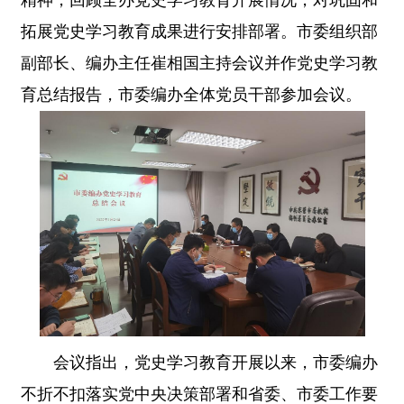
精神，回顾全办党史学习教育开展情况，对巩固和
拓展党史学习教育成果进行安排部署。市委组织部
副部长、编办主任崔相国主持会议并作党史学习教
育总结报告，市委编办全体党员干部参加会议。
会议指出，党史学习教育开展以来，市委编办
不折不扣落实党中央决策部署和省委、市委工作要