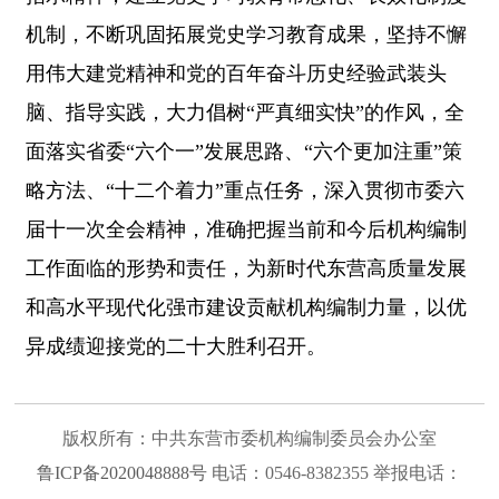
机制，不断巩固拓展党史学习教育成果，坚持不懈
用伟大建党精神和党的百年奋斗历史经验武装头
脑、指导实践，大力倡树“严真细实快”的作风，全
面落实省委“六个一”发展思路、“六个更加注重”策
略方法、“十二个着力”重点任务，深入贯彻市委六
届十一次全会精神，准确把握当前和今后机构编制
工作面临的形势和责任，为新时代东营高质量发展
和高水平现代化强市建设贡献机构编制力量，以优
异成绩迎接党的二十大胜利召开。
版权所有：中共东营市委机构编制委员会办公室
鲁ICP备2020048888号
电话：0546-8382355 举报电话：