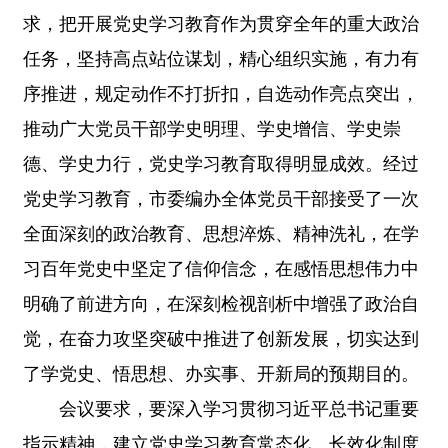
求，把开展党史学习教育作为贯穿全年的重大政治
任务，坚持高点站位谋划，精心组织实施，有力有
序推进，规定动作不打折扣，自选动作亮点突出，
推动广大党员干部学史明理、学史增信、学史崇
德、学史力行，党史学习教育取得明显成效。经过
党史学习教育，市委编办全体党员干部接受了一次
全面深刻的政治教育、思想淬炼、精神洗礼，在学
习百年党史中坚定了信仰信念，在感悟思想伟力中
明确了前进方向，在深刻检视剖析中增强了政治自
觉，在奋力攻坚突破中推进了创新发展，切实达到
了学党史、悟思想、办实事、开新局的预期目的。
会议要求，要深入学习贯彻习近平总书记重要
指示精神，建立党史学习教育常态化、长效化制度